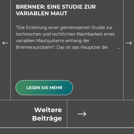
BRENNER: EINE STUDIE ZUR
E
VARIABLEN MAUT
A
D
“Die Einleitung einer gemeinsamen Studie zur
In
technischen und rechtlichen Machbarkeit eines
au
variablen Mautsystems entlang der
wu
Brennerautobahn”: Das ist das Hauptziel der
be
Absichtserklärung, welche…
Be
LESEN SIE MEHR
Weitere
Beiträge