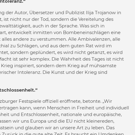
Intoleranz.“
g der Autor, Übersetzer und Publizist Ilija Trojanow in
, ist nicht nur der Tod, sondern die Vereitelung des
walttätigkeit, auch in der Sprache. Was sich in
bart, entwickelt inmitten von Bombeneinschlägen eine
 alles andere zu verstummen. Alle Ambivalenzen, alle
chial zu Schlägen, und aus dem guten Rat wird im
rntet, sondern geplündert, es wird nicht getanzt, es wird
Macht ist sehr komplex. Die Wahrheit des Tages ist nicht
 Krieg inspiriert, sondern dem Krieg auf mühsamste
rischer Intoleranz. Die Kunst und der Krieg sind
tschlossenheit.“
urger Festspiele offiziell eröffnete, betonte. „Wir
t ertragen kann, wenn Menschen in Freiheit und individuell
nheit und Entschlossenheit, nationale und europäische,
assen wir uns Europa und die EU nicht kleinereden,
stsein und glauben wir an unsere Art zu leben. Das
 Zurück in die gute alte Zeit. Es braucht ein Umdenken,