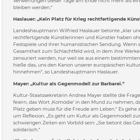
Verwerfungen dieser Tage am Ende nicht mehr als ein w
bleiben werden.“
Haslauer: „Kein Platz für Krieg rechtfertigende Künst
Landeshauptmann Wilfried Haslauer betonte „klar und
rechtfertigende Künstlerinnen und Künstler haben oh
Festspiele und ihrer humanistischen Sendung. Wenn a
Gesamtheit zum Schlachtfeld wird, in dem ihre Werke 
zensuriert werden, nur weil sie aus einem bestimmt
hieße das, uns den Kanon unserer europäischen kultur
hinnehmen“, so Landeshauptmann Haslauer.
Mayer: „Kultur als Gegenmodell zur Barbarei.“
Kultur-Staatssekretärin Andrea Mayer stellte die Frage,
feiern, das Wort ‚Komödie‘ in den Mund zu nehmen, da
Platz geben muss für die Freude am Leben.“ Es gehe 
um Reflexion. „Es geht um Kultur als Gegenmodell zur 
schwierigen Zeiten ein Vorbild sein: „Sie betont das 
solidarisch.“