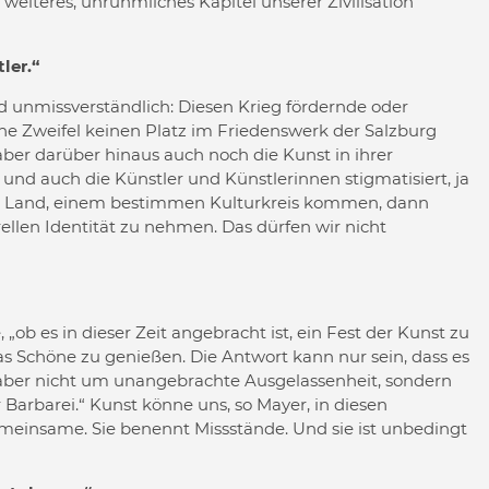
eiteres, unrühmliches Kapitel unserer Zivilisation
ler.“
 unmissverständlich: Diesen Krieg fördernde oder
ne Zweifel keinen Platz im Friedenswerk der Salzburg
ber darüber hinaus auch noch die Kunst in ihrer
und auch die Künstler und Künstlerinnen stigmatisiert, ja
en Land, einem bestimmen Kulturkreis kommen, dann
ellen Identität zu nehmen. Das dürfen wir nicht
 „ob es in dieser Zeit angebracht ist, ein Fest der Kunst zu
s Schöne zu genießen. Die Antwort kann nur sein, dass es
aber nicht um unangebrachte Ausgelassenheit, sondern
Barbarei.“ Kunst könne uns, so Mayer, in diesen
Gemeinsame. Sie benennt Missstände. Und sie ist unbedingt