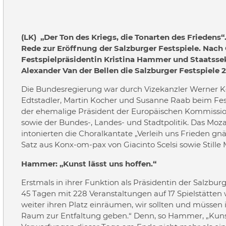
(LK) „Der Ton des Kriegs, die Tonarten des Friedens“.
Rede zur Eröffnung der Salzburger Festspiele. Nac
Festspielpräsidentin Kristina Hammer und Staatsse
Alexander Van der Bellen die Salzburger Festspiele 2
Die Bundesregierung war durch Vizekanzler Werner Kog
Edtstadler, Martin Kocher und Susanne Raab beim Fest
der ehemalige Präsident der Europäischen Kommission
sowie der Bundes-, Landes- und Stadtpolitik. Das M
intonierten die Choralkantate „Verleih uns Frieden gnä
Satz aus Konx-om-pax von Giacinto Scelsi sowie Stille M
Hammer: „Kunst lässt uns hoffen.“
Erstmals in ihrer Funktion als Präsidentin der Salzbur
45 Tagen mit 228 Veranstaltungen auf 17 Spielstätten
weiter ihren Platz einräumen, wir sollten und müssen 
Raum zur Entfaltung geben.“ Denn, so Hammer, „Kunst 