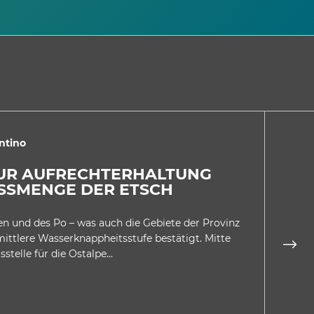
ntino
2
ZUR AUFRECHTERHALTUNG
HI
SSMENGE DER ETSCH
DI
en und des Po – was auch die Gebiete der Provinz
Es i
 mittlere Wasserknappheitsstufe bestätigt. Mitte
histo
stelle für die Ostalpe…
gewer