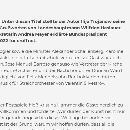
 Unter diesen Titel stellte der Autor Ilija Trojanow seine
h Grußworten von Landeshauptmann Wilfried Haslauer,
kretärin Andrea Mayer erklärte Bundespräsident
022 für eröffnet.
ler sowie die Minister Alexander Schallenberg, Karoline
akt in der Felsenreitschule vertreten. Zu Gast war auch
, José Manuel Barroso genauso wie Vertreter der Kirche
ozarteum-Orchester und der Bachchor unter Duncan Ward
diglich“ von Felix Mendelssohn Bartholdy, den dritten
usik für Streichorchester von Valentin Silvestrov.
ger Festspiele hieß Kristina Hammer die Gäste herzlich zu
 willkommen und forderte: „Wir dürfen der Kunst nicht nur
ihr gerade angesichts dieser Weltlage besonders viel
ist der Grund, warum wir hoffen dürfen, dass all die