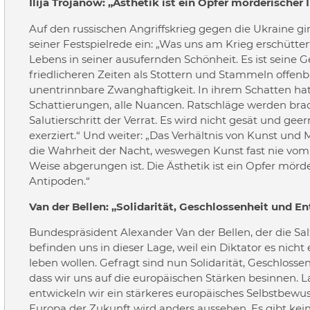
Ilija Trojanow: „Ästhetik ist ein Opfer mörderischer 
Auf den russischen Angriffskrieg gegen die Ukraine gin
seiner Festspielrede ein: „Was uns am Krieg erschüttert
Lebens in seiner ausufernden Schönheit. Es ist seine Ge
friedlicheren Zeiten als Stottern und Stammeln offen
unentrinnbare Zwanghaftigkeit. In ihrem Schatten hat
Schattierungen, alle Nuancen. Ratschläge werden bra
Salutierschritt der Verrat. Es wird nicht gesät und gee
exerziert.“ Und weiter: „Das Verhältnis von Kunst und 
die Wahrheit der Nacht, weswegen Kunst fast nie vom
Weise abgerungen ist. Die Ästhetik ist ein Opfer mörde
Antipoden.“
Van der Bellen: „Solidarität, Geschlossenheit und En
Bundespräsident Alexander Van der Bellen, der die Salzb
befinden uns in dieser Lage, weil ein Diktator es nich
leben wollen. Gefragt sind nun Solidarität, Geschlosse
dass wir uns auf die europäischen Stärken besinnen. L
entwickeln wir ein stärkeres europäisches Selbstbewus
Europa der Zukunft wird anders aussehen. Es gibt kein