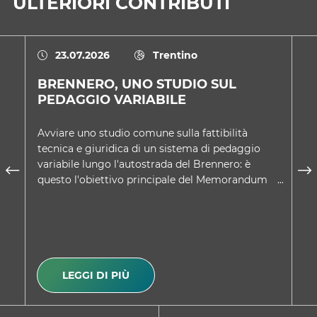
ULTERIORI CONTRIBUTI
23.07.2026
Trentino
BRENNERO, UNO STUDIO SUL
U
PEDAGGIO VARIABILE
D
Avviare uno studio comune sulla fattibilità
Ne
tecnica e giuridica di un sistema di pedaggio
co
variabile lungo l'autostrada del Brennero: è
Tr
questo l'obiettivo principale del Memorandum
sc
d'intesa approvato d…
A
LEGGI DI PIÙ