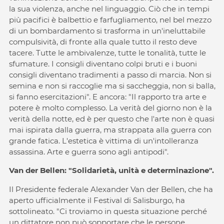
la sua violenza, anche nel linguaggio. Ciò che in tempi
più pacifici è balbettio e farfugliamento, nel bel mezzo
di un bombardamento si trasforma in un'ineluttabile
compulsività, di fronte alla quale tutto il resto deve
tacere. Tutte le ambivalenze, tutte le tonalità, tutte le
sfumature. I consigli diventano colpi bruti e i buoni
consigli diventano tradimenti a passo di marcia. Non si
semina e non si raccoglie ma si saccheggia, non si balla,
si fanno esercitazioni". E ancora: "Il rapporto tra arte e
potere è molto complesso. La verità del giorno non è la
verità della notte, ed è per questo che l'arte non è quasi
mai ispirata dalla guerra, ma strappata alla guerra con
grande fatica. L'estetica è vittima di un'intolleranza
assassina. Arte e guerra sono agli antipodi".
Van der Bellen: "Solidarietà, unità e determinazione".
Il Presidente federale Alexander Van der Bellen, che ha
aperto ufficialmente il Festival di Salisburgo, ha
sottolineato. "Ci troviamo in questa situazione perché
un dittatore non può sopportare che le persone