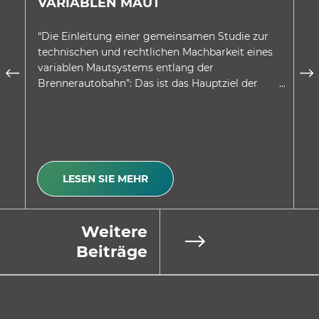
VARIABLEN MAUT
A
D
“Die Einleitung einer gemeinsamen Studie zur
In
technischen und rechtlichen Machbarkeit eines
au
variablen Mautsystems entlang der
wu
Brennerautobahn”: Das ist das Hauptziel der
be
Absichtserklärung, welche…
Be
LESEN SIE MEHR
Weitere
Beiträge