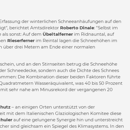
rfassung der winterlichen Schneeanhäufungen auf den
gt", berichtet Amtsdirektor
Roberto Dinale
: "Selbst im
e als sonst: Auf dem
Übeltalferner
im Ridnauntal, auf
chen
Rieserferner
im Reintal lagen die Schneehöhen im
en über drei Metern am Ende einer normalen
rschein, und an den Stirnseiten betrug die Schneehöhe
e der Schneedecke, sondern auch die Dichte des Schnees
usammen: Die Kombination dieser beiden Faktoren führte
o Quadratmetern Wasseräquivalent, was 40 bis 50 Prozent
damit sehr nahe am Minusrekord der vergangenen 20
chutz
– an einigen Orten unterstützt von der
t mit dem Italienischen Glaziologischen Komitee diese
chuler
auf eine gelungene Synergie hin und unterstreicht
scher sind gleichsam ein Spiegel des Klimasystems. In den