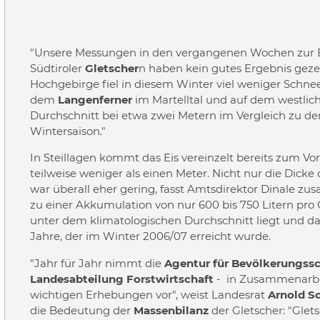
"Unsere Messungen in den vergangenen Wochen zur E
Südtiroler
Gletscher
n haben kein gutes Ergebnis gezei
Hochgebirge fiel in diesem Winter viel weniger Schne
dem
Langenferner
im Martelltal und auf dem westli
Durchschnitt bei etwa zwei Metern im Vergleich zu d
Wintersaison."
In Steillagen kommt das Eis vereinzelt bereits zum Vo
teilweise weniger als einen Meter. Nicht nur die Dick
war überall eher gering, fasst Amtsdirektor Dinale z
zu einer Akkumulation von nur 600 bis 750 Litern pr
unter dem klimatologischen Durchschnitt liegt und 
Jahre, der im Winter 2006/07 erreicht wurde.
"Jahr für Jahr nimmt die
Agentur für Bevölkerungss
Landesabteilung Forstwirtschaft
- in Zusammenarbei
wichtigen Erhebungen vor", weist Landesrat
Arnold S
die Bedeutung der
Massenbilanz
der Gletscher: "Glet