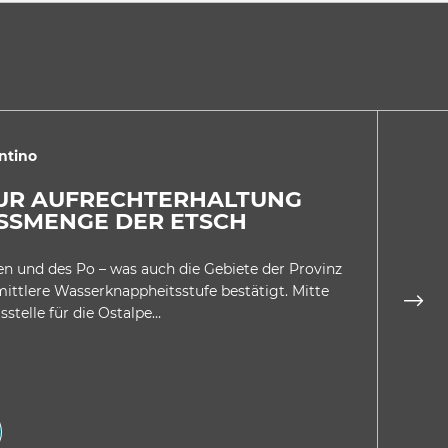
ntino
2
ZUR AUFRECHTERHALTUNG
HI
SSMENGE DER ETSCH
DI
en und des Po – was auch die Gebiete der Provinz
Es i
 mittlere Wasserknappheitsstufe bestätigt. Mitte
histo
stelle für die Ostalpe…
gewer