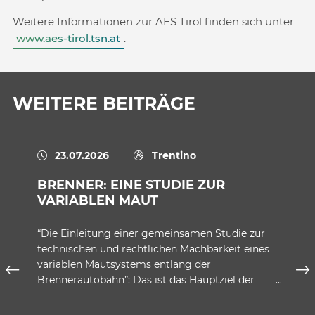
Weitere Informationen zur AES Tirol finden sich unter
www.aes-tirol.tsn.at
.
WEITERE BEITRÄGE
23.07.2026
Trentino
BRENNER: EINE STUDIE ZUR
E
VARIABLEN MAUT
A
D
“Die Einleitung einer gemeinsamen Studie zur
In
technischen und rechtlichen Machbarkeit eines
au
variablen Mautsystems entlang der
wu
Brennerautobahn”: Das ist das Hauptziel der
be
Absichtserklärung, welche…
Be