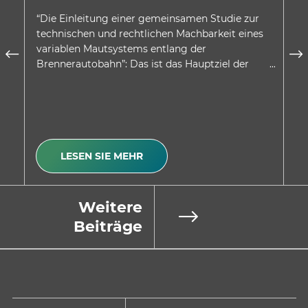
D
“Die Einleitung einer gemeinsamen Studie zur
In
technischen und rechtlichen Machbarkeit eines
au
variablen Mautsystems entlang der
wu
Brennerautobahn”: Das ist das Hauptziel der
be
Absichtserklärung, welche…
Be
LESEN SIE MEHR
Weitere
Beiträge