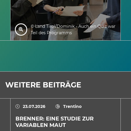
© Land Tirol/Dominik - Auch ein Quiz war
Teil des Programms
WEITERE BEITRÄGE
23.07.2026
Trentino
BRENNER: EINE STUDIE ZUR
E
VARIABLEN MAUT
A