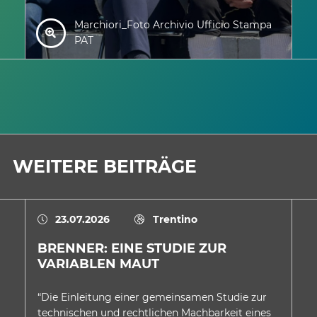
Marchiori_Foto Archivio Ufficio Stampa
PAT
WEITERE BEITRÄGE
23.07.2026
Trentino
BRENNER: EINE STUDIE ZUR
E
VARIABLEN MAUT
A
D
“Die Einleitung einer gemeinsamen Studie zur
In
technischen und rechtlichen Machbarkeit eines
au