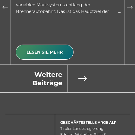
variablen Mautsystems entlang der
wu
Brennerautobahn”: Das ist das Hauptziel der
be
Absichtserklärung, welche…
Be
LESEN SIE MEHR
Weitere
Beiträge
GESCHÄFTSSTELLE ARGE ALP
Tiroler Landesregierung
Eduard-Wallnöfer-Platz 3