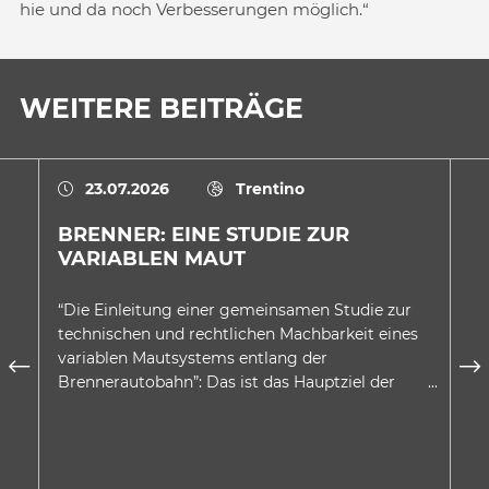
hie und da noch Verbesserungen möglich.“
WEITERE BEITRÄGE
23.07.2026
Trentino
BRENNER: EINE STUDIE ZUR
E
VARIABLEN MAUT
A
D
“Die Einleitung einer gemeinsamen Studie zur
In
technischen und rechtlichen Machbarkeit eines
au
variablen Mautsystems entlang der
wu
Brennerautobahn”: Das ist das Hauptziel der
be
Absichtserklärung, welche…
Be