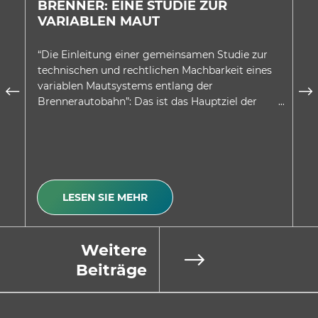
BRENNER: EINE STUDIE ZUR
E
VARIABLEN MAUT
A
D
“Die Einleitung einer gemeinsamen Studie zur
In
technischen und rechtlichen Machbarkeit eines
au
variablen Mautsystems entlang der
wu
Brennerautobahn”: Das ist das Hauptziel der
be
Absichtserklärung, welche…
Be
LESEN SIE MEHR
Weitere
Beiträge