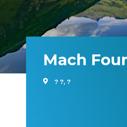
Mach Foun
? ?, ?