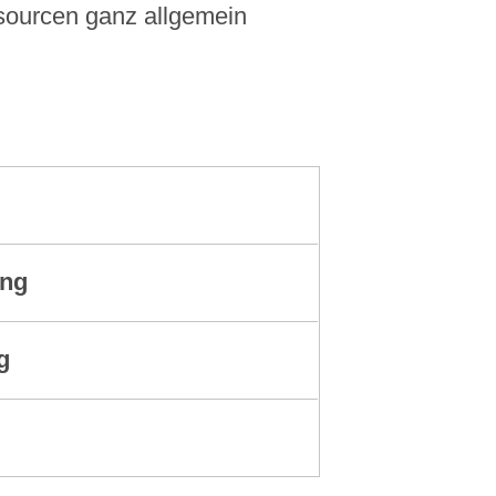
ssourcen ganz allgemein
ung
g