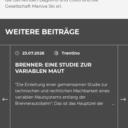
Gesellschaft Maniva Ski srl.
WEITERE BEITRÄGE
23.07.2026
Trentino
BRENNER: EINE STUDIE ZUR
E
VARIABLEN MAUT
A
D
“Die Einleitung einer gemeinsamen Studie zur
In
technischen und rechtlichen Machbarkeit eines
au
variablen Mautsystems entlang der
wu
Brennerautobahn”: Das ist das Hauptziel der
be
Absichtserklärung, welche…
Be