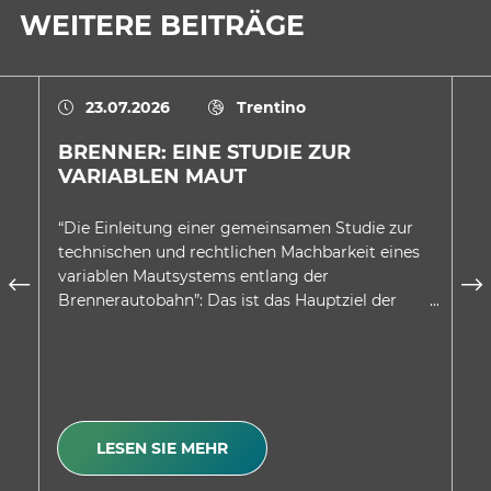
WEITERE BEITRÄGE
23.07.2026
Trentino
BRENNER: EINE STUDIE ZUR
E
VARIABLEN MAUT
A
D
“Die Einleitung einer gemeinsamen Studie zur
In
technischen und rechtlichen Machbarkeit eines
au
variablen Mautsystems entlang der
wu
Brennerautobahn”: Das ist das Hauptziel der
be
Absichtserklärung, welche…
Be
LESEN SIE MEHR