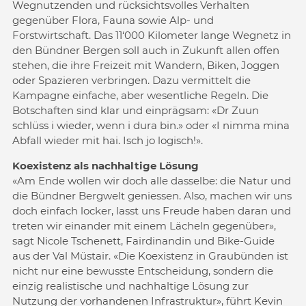
Wegnutzenden und rücksichtsvolles Verhalten
gegenüber Flora, Fauna sowie Alp- und
Forstwirtschaft. Das 11‘000 Kilometer lange Wegnetz in
den Bündner Bergen soll auch in Zukunft allen offen
stehen, die ihre Freizeit mit Wandern, Biken, Joggen
oder Spazieren verbringen. Dazu vermittelt die
Kampagne einfache, aber wesentliche Regeln. Die
Botschaften sind klar und einprägsam: «Dr Zuun
schlüss i wieder, wenn i dura bin.» oder «I nimma mina
Abfall wieder mit hai. Isch jo logisch!».
Koexistenz als nachhaltige Lösung
«Am Ende wollen wir doch alle dasselbe: die Natur und
die Bündner Bergwelt geniessen. Also, machen wir uns
doch einfach locker, lasst uns Freude haben daran und
treten wir einander mit einem Lächeln gegenüber»,
sagt Nicole Tschenett, Fairdinandin und Bike-Guide
aus der Val Müstair. «Die Koexistenz in Graubünden ist
nicht nur eine bewusste Entscheidung, sondern die
einzig realistische und nachhaltige Lösung zur
Nutzung der vorhandenen Infrastruktur», führt Kevin