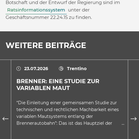
Botschaft und der Entwurf der Regierung sind im
Ratsinformationssystem
unter der
Geschäftsnummer 22.24.15 zu finden.
WEITERE BEITRÄGE
23.07.2026
Trentino
BRENNER: EINE STUDIE ZUR
E
VARIABLEN MAUT
A
D
“Die Einleitung einer gemeinsamen Studie zur
In
technischen und rechtlichen Machbarkeit eines
au
variablen Mautsystems entlang der
wu
Brennerautobahn”: Das ist das Hauptziel der
be
Absichtserklärung, welche…
Be