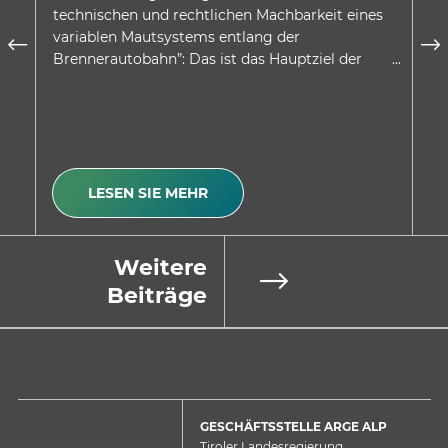
technischen und rechtlichen Machbarkeit eines
au
variablen Mautsystems entlang der
wu
Brennerautobahn”: Das ist das Hauptziel der
be
Absichtserklärung, welche…
Be
LESEN SIE MEHR
Weitere
Beiträge
GESCHÄFTSSTELLE ARGE ALP
Tiroler Landesregierung