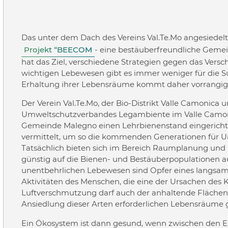
Das unter dem Dach des Vereins Val.Te.Mo angesiedelte
Projekt “BEECOM
- eine bestäuberfreundliche Gemei
hat das Ziel, verschiedene Strategien gegen das Vers
wichtigen Lebewesen gibt es immer weniger für die S
Erhaltung ihrer Lebensräume kommt daher vorrangig
Der Verein Val.Te.Mo, der Bio-Distrikt Valle Camonica 
Umweltschutzverbandes Legambiente im Valle Camoni
Gemeinde Malegno einen Lehrbienenstand eingericht
vermittelt, um so die kommenden Generationen für U
Tatsächlich bieten sich im Bereich Raumplanung un
günstig auf die Bienen- und Bestäuberpopulationen aus
unentbehrlichen Lebewesen sind Opfer eines langsame
Aktivitäten des Menschen, die eine der Ursachen des 
Luftverschmutzung darf auch der anhaltende Flächenv
Ansiedlung dieser Arten erforderlichen Lebensräume 
Ein Ökosystem ist dann gesund, wenn zwischen den El