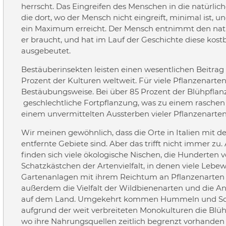
herrscht. Das Eingreifen des Menschen in die natürlic
die dort, wo der Mensch nicht eingreift, minimal ist,
ein Maximum erreicht. Der Mensch entnimmt den natürl
er braucht, und hat im Lauf der Geschichte diese ko
ausgebeutet.
Bestäuberinsekten leisten einen wesentlichen Beitrag 
Prozent der Kulturen weltweit. Für viele Pflanzenart
Bestäubungsweise. Bei über 85 Prozent der Blühpflan
geschlechtliche Fortpflanzung, was zu einem rasche
einem unvermittelten Aussterben vieler Pflanzenarten
Wir meinen gewöhnlich, dass die Orte in Italien mit der
entfernte Gebiete sind. Aber das trifft nicht immer z
finden sich viele ökologische Nischen, die Hunderten 
Schatzkästchen der Artenvielfalt, in denen viele Lebew
Gartenanlagen mit ihrem Reichtum an Pflanzenarten ei
außerdem die Vielfalt der Wildbienenarten und die Anz
auf dem Land. Umgekehrt kommen Hummeln und Schweb
aufgrund der weit verbreiteten Monokulturen die Blühz
wo ihre Nahrungsquellen zeitlich begrenzt vorhanden