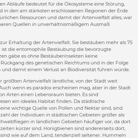
hen Abläufe bedeutet für die Ökosysteme eine Störung,
 und in den am stärksten erschlossenen Regionen der Erde
ichen Ressourcen und damit der Artenvielfalt alles, war
stbaren Quellen in unverhältnismäßigem Ausmaß
zur Erhaltung der Artenvielfalt. Sie bestäuben mehr als 75
en ist die entomophile Bestäubung die bevorzugte
zen gäbe es ohne Bestäuberinsekten keine
n Rückgang des genetischen Reichtums und in der Folge
 und damit einem Verlust an Biodiversität führen würde.
 größten Artenvielfalt ländliche, von der Stadt weit
u. Auch wenn es paradox erscheinen mag, aber in der Stadt
von Arten einen Lebensraum bieten. Es sind
esen ein ideales Habitat finden. Da städtische
ne wichtige Quelle von Pollen und Nektar sind, sind
ahl der Individuen in städtischen Gebieten größer als
fliegen in ländlichen Gebieten häufiger vor, da dort
eiten kürzer sind. Honigbienen sind andererseits dort,
 sind wie auf dem Land, tendenziell seltener. Hummeln