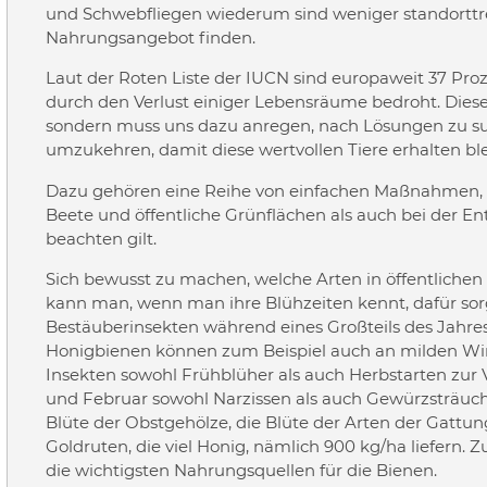
und Schwebfliegen wiederum sind weniger standorttre
Nahrungsangebot finden.
Laut der Roten Liste der IUCN sind europaweit 37 Pro
durch den Verlust einiger Lebensräume bedroht. Dies
sondern muss uns dazu anregen, nach Lösungen zu 
umzukehren, damit diese wertvollen Tiere erhalten bl
Dazu gehören eine Reihe von einfachen Maßnahmen, di
Beete und öffentliche Grünflächen als auch bei der
beachten gilt.
Sich bewusst zu machen, welche Arten in öffentlichen
kann man, wenn man ihre Blühzeiten kennt, dafür sorge
Bestäuberinsekten während eines Großteils des Jahres
Honigbienen können zum Beispiel auch an milden Winte
Insekten sowohl Frühblüher als auch Herbstarten zur 
und Februar sowohl Narzissen als auch Gewürzsträuche
Blüte der Obstgehölze, die Blüte der Arten der Gatt
Goldruten, die viel Honig, nämlich 900 kg/ha liefern
die wichtigsten Nahrungsquellen für die Bienen.