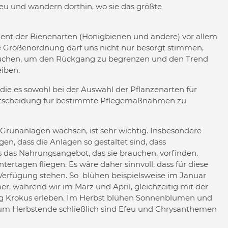
u und wandern dorthin, wo sie das größte
zent der Bienenarten (Honigbienen und andere) vor allem
e Größenordnung darf uns nicht nur besorgt stimmen,
suchen, um den Rückgang zu begrenzen und den Trend
eiben.
e es sowohl bei der Auswahl der Pflanzenarten für
 Entscheidung für bestimmte Pflegemaßnahmen zu
 Grünanlagen wachsen, ist sehr wichtig. Insbesondere
n, dass die Anlagen so gestaltet sind, dass
 das Nahrungsangebot, das sie brauchen, vorfinden.
rtagen fliegen. Es wäre daher sinnvoll, dass für diese
Verfügung stehen. So blühen beispielsweise im Januar
r, während wir im März und April, gleichzeitig mit der
ung Krokus erleben. Im Herbst blühen Sonnenblumen und
. Zum Herbstende schließlich sind Efeu und Chrysanthemen