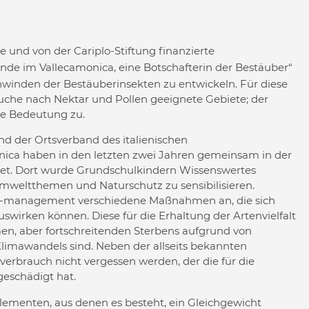
 und von der Cariplo-Stiftung finanzierte
nde im Vallecamonica, eine Botschafterin der Bestäuber“
chwinden der Bestäuberinsekten zu entwickeln. Für diese
uche nach Nektar und Pollen geeignete Gebiete; der
e Bedeutung zu.
und der Ortsverband des italienischen
ca haben in den letzten zwei Jahren gemeinsam in der
et. Dort wurde Grundschulkindern Wissenswertes
mweltthemen und Naturschutz zu sensibilisieren.
d -management verschiedene Maßnahmen an, die sich
wirken können. Diese für die Erhaltung der Artenvielfalt
n, aber fortschreitenden Sterbens aufgrund von
Klimawandels sind. Neben der allseits bekannten
erbrauch nicht vergessen werden, der die für die
geschädigt hat.
ementen, aus denen es besteht, ein Gleichgewicht