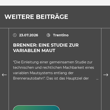
WEITERE BEITRÄGE
23.07.2026
Trentino
BRENNER: EINE STUDIE ZUR
E
VARIABLEN MAUT
A
D
“Die Einleitung einer gemeinsamen Studie zur
In
technischen und rechtlichen Machbarkeit eines
au
variablen Mautsystems entlang der
wu
Brennerautobahn”: Das ist das Hauptziel der
be
Absichtserklärung, welche…
Be