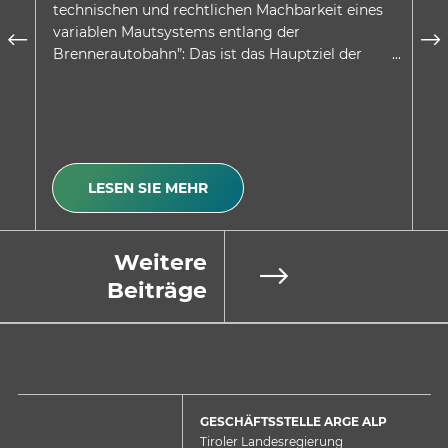
technischen und rechtlichen Machbarkeit eines
au
variablen Mautsystems entlang der
wu
Brennerautobahn”: Das ist das Hauptziel der
be
Absichtserklärung, welche…
Be
LESEN SIE MEHR
Weitere
Beiträge
GESCHÄFTSSTELLE ARGE ALP
Tiroler Landesregierung