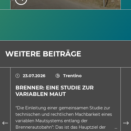
WEITERE BEITRÄGE
23.07.2026
Trentino
BRENNER: EINE STUDIE ZUR
E
VARIABLEN MAUT
A
D
“Die Einleitung einer gemeinsamen Studie zur
In
technischen und rechtlichen Machbarkeit eines
au
variablen Mautsystems entlang der
wu
Brennerautobahn”: Das ist das Hauptziel der
be