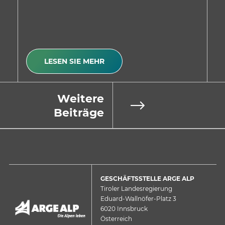
Absichtserklärung, welche…
Be
LESEN SIE MEHR
Weitere
Beiträge
GESCHÄFTSSTELLE ARGE ALP
Tiroler Landesregierung
Eduard-Wallnöfer-Platz 3
6020 Innsbruck
Österreich