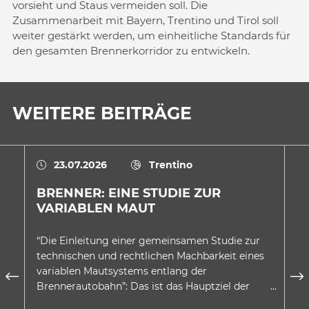
vorsieht und Staus vermeiden soll. Die
Zusammenarbeit mit Bayern, Trentino und Tirol soll
weiter gestärkt werden, um einheitliche Standards für
den gesamten Brennerkorridor zu entwickeln.
WEITERE BEITRÄGE
23.07.2026
Trentino
BRENNER: EINE STUDIE ZUR
E
VARIABLEN MAUT
A
D
“Die Einleitung einer gemeinsamen Studie zur
In
technischen und rechtlichen Machbarkeit eines
au
variablen Mautsystems entlang der
wu
Brennerautobahn”: Das ist das Hauptziel der
be
Absichtserklärung, welche…
Be