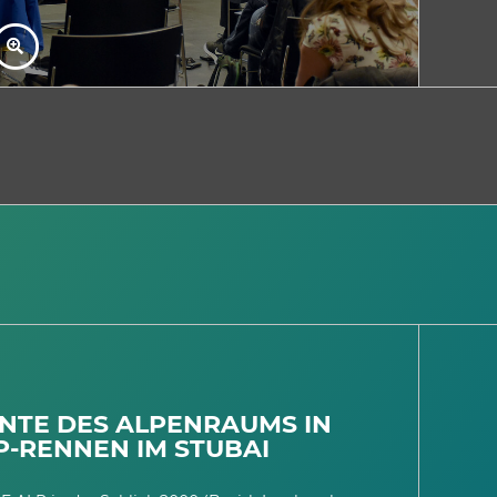
2
ENTE DES ALPENRAUMS IN
AR
P-RENNEN IM STUBAI
IN