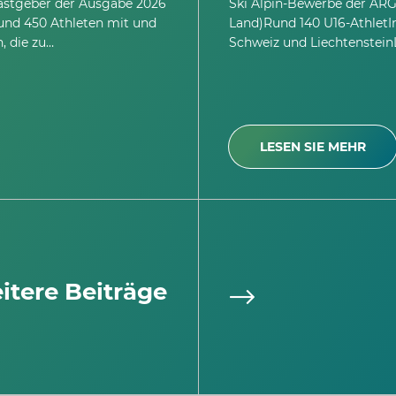
Gastgeber der Ausgabe 2026
Ski Alpin-Bewerbe der ARGE
rund 450 Athleten mit und
Land)Rund 140 U16-AthletIn
, die zu…
Schweiz und Liechtenstei
LESEN SIE MEHR
itere Beiträge