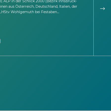
 ALP in der Schlick 2000 (Bezirk Innsbruck-
Am s
nen aus Österreich, Deutschland, Italien, der
Verl
nLHStv Wohlgemuth bei Festaben…
„Jug