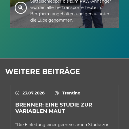
Sattelschlepper bis zum PKW-Anhänger
wurden alle Tiertransporte heute in
Bergheim angehalten und genau unter
die Lupe genommen.
WEITERE BEITRÄGE
23.07.2026
Trentino
BRENNER: EINE STUDIE ZUR
E
VARIABLEN MAUT
A
D
“Die Einleitung einer gemeinsamen Studie zur
In