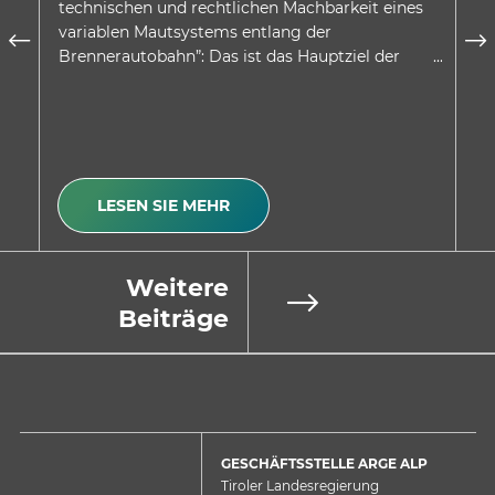
technischen und rechtlichen Machbarkeit eines
au
variablen Mautsystems entlang der
wu
Brennerautobahn”: Das ist das Hauptziel der
be
Absichtserklärung, welche…
Be
LESEN SIE MEHR
Weitere
Beiträge
GESCHÄFTSSTELLE ARGE ALP
Tiroler Landesregierung