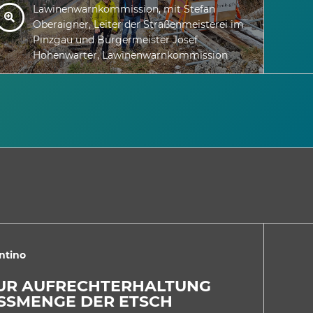
Lawinenwarnkommission, mit Stefan
Oberaigner, Leiter der Straßenmeisterei im
Pinzgau und Bürgermeister Josef
Hohenwarter, Lawinenwarnkommission
ntino
2
ZUR AUFRECHTERHALTUNG
HI
SSMENGE DER ETSCH
DI