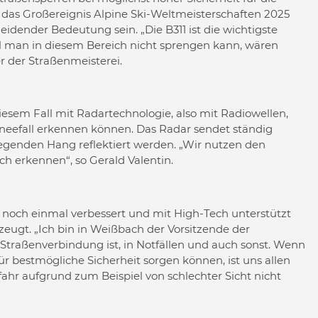
f das Großereignis Alpine Ski-Weltmeisterschaften 2025
dender Bedeutung sein. „Die B311 ist die wichtigste
l man in diesem Bereich nicht sprengen kann, wären
r der Straßenmeisterei.
esem Fall mit Radartechnologie, also mit Radiowellen,
neefall erkennen können. Das Radar sendet ständig
egenden Hang reflektiert werden. „Wir nutzen den
ch erkennen“, so Gerald Valentin.
noch einmal verbessert und mit High-Tech unterstützt
eugt. „Ich bin in Weißbach der Vorsitzende der
traßenverbindung ist, in Notfällen und auch sonst. Wenn
r bestmögliche Sicherheit sorgen können, ist uns allen
ahr aufgrund zum Beispiel von schlechter Sicht nicht