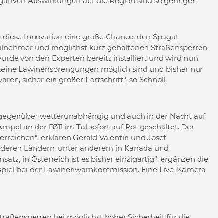
ativen Auswirkungen auf die Region sind so geringer.
t diese Innovation eine große Chance, den Spagat
teilnehmer und möglichst kurz gehaltenen Straßensperren
wurde von den Experten bereits installiert und wird nun
 keine Lawinensprengungen möglich sind und bisher nur
en, sicher ein großer Fortschritt“, so Schnöll.
egenüber wetterunabhängig und auch in der Nacht auf
pel an der B311 im Tal sofort auf Rot geschaltet. Der
erreichen“, erklären Gerald Valentin und Josef
deren Ländern, unter anderem in Kanada und
tz, in Österreich ist es bisher einzigartig“, ergänzen die
ispiel bei der Lawinenwarnkommission. Eine Live-Kamera
Straßensperren bei möglichst hoher Sicherheit für die