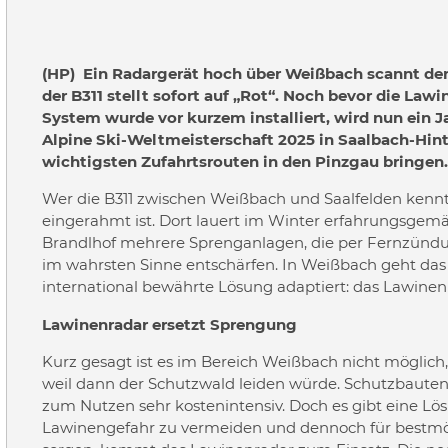
(HP) Ein Radargerät hoch über Weißbach scannt den
der B311 stellt sofort auf „Rot“. Noch bevor die Lawin
System wurde vor kurzem installiert, wird nun ein J
Alpine Ski-Weltmeisterschaft 2025 in Saalbach-Hint
wichtigsten Zufahrtsrouten in den Pinzgau bringen.
Wer die B311 zwischen Weißbach und Saalfelden kennt,
eingerahmt ist. Dort lauert im Winter erfahrungsgemä
Brandlhof mehrere Sprenganlagen, die per Fernzündun
im wahrsten Sinne entschärfen. In Weißbach geht das 
international bewährte Lösung adaptiert: das Lawinen
Lawinenradar ersetzt Sprengung
Kurz gesagt ist es im Bereich Weißbach nicht möglich
weil dann der Schutzwald leiden würde. Schutzbauten
zum Nutzen sehr kostenintensiv. Doch es gibt eine Lö
Lawinengefahr zu vermeiden und dennoch für bestmögl