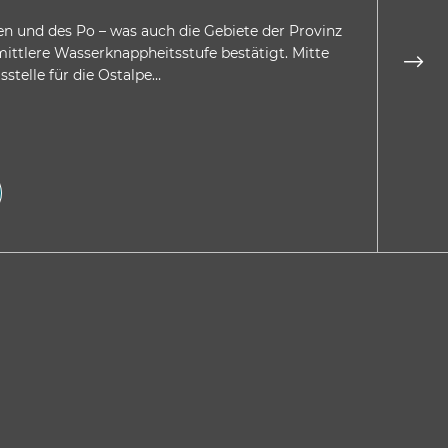
en und des Po – was auch die Gebiete der Provinz
Es i
 mittlere Wasserknappheitsstufe bestätigt. Mitte
histo
stelle für die Ostalpe…
gewer