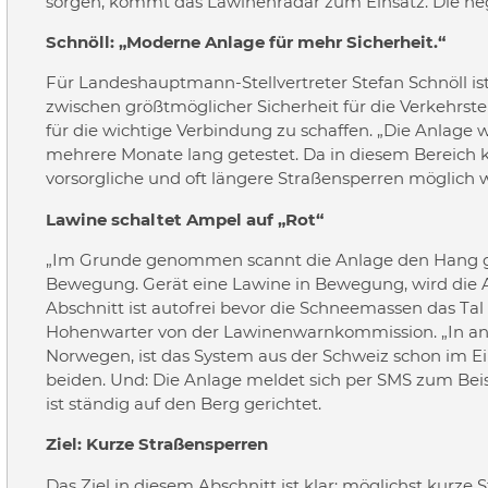
sorgen, kommt das Lawinenradar zum Einsatz. Die neg
Schnöll: „Moderne Anlage für mehr Sicherheit.“
Für Landeshauptmann-Stellvertreter Stefan Schnöll is
zwischen größtmöglicher Sicherheit für die Verkehrs
für die wichtige Verbindung zu schaffen. „Die Anlage 
mehrere Monate lang getestet. Da in diesem Bereich
vorsorgliche und oft längere Straßensperren möglich war
Lawine schaltet Ampel auf „Rot“
„Im Grunde genommen scannt die Anlage den Hang g
Bewegung. Gerät eine Lawine in Bewegung, wird die Am
Abschnitt ist autofrei bevor die Schneemassen das Tal 
Hohenwarter von der Lawinenwarnkommission. „In an
Norwegen, ist das System aus der Schweiz schon im Einsa
beiden. Und: Die Anlage meldet sich per SMS zum Be
ist ständig auf den Berg gerichtet.
Ziel: Kurze Straßensperren
Das Ziel in diesem Abschnitt ist klar: möglichst kurze 