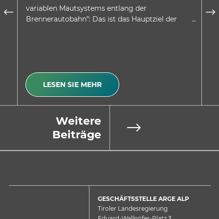
variablen Mautsystems entlang der
wu
Brennerautobahn”: Das ist das Hauptziel der
be
Absichtserklärung, welche…
Be
LESEN SIE MEHR
Weitere
Beiträge
GESCHÄFTSSTELLE ARGE ALP
Tiroler Landesregierung
Eduard-Wallnöfer-Platz 3