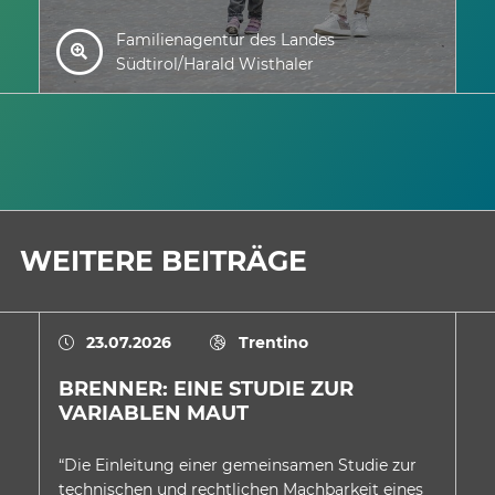
Familienagentur des Landes
Südtirol/Harald Wisthaler
WEITERE BEITRÄGE
23.07.2026
Trentino
BRENNER: EINE STUDIE ZUR
E
VARIABLEN MAUT
A
D
“Die Einleitung einer gemeinsamen Studie zur
In
technischen und rechtlichen Machbarkeit eines
au