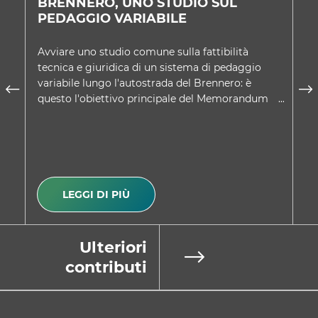
BRENNERO, UNO STUDIO SUL
U
PEDAGGIO VARIABILE
D
Avviare uno studio comune sulla fattibilità
Ne
tecnica e giuridica di un sistema di pedaggio
co
variabile lungo l'autostrada del Brennero: è
Tr
questo l'obiettivo principale del Memorandum
sc
d'intesa approvato d…
A
LEGGI DI PIÙ
Ulteriori
contributi