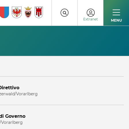
Extranet
MENU
irettivo
nzerwald/Vorarlberg
 di Governo
l/Vorarlberg