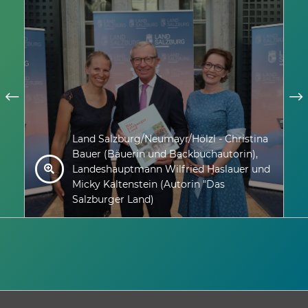
Land Salzburg/Neumayr/Hölzl - Christina
Bauer (Bäuerin und Backbuchautorin),
Landeshauptmann Wilfried Haslauer und
Micky Kaltenstein (Autorin "Das
Salzburger Land)