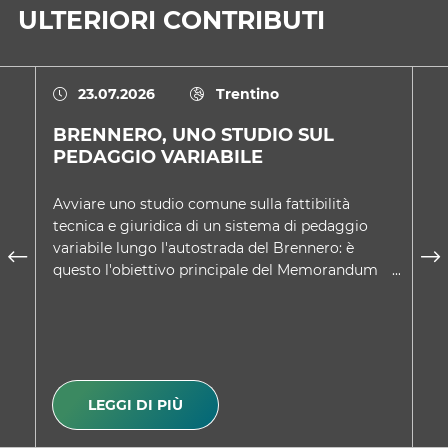
ULTERIORI CONTRIBUTI
23.07.2026
Trentino
BRENNERO, UNO STUDIO SUL
U
PEDAGGIO VARIABILE
D
Avviare uno studio comune sulla fattibilità
Ne
tecnica e giuridica di un sistema di pedaggio
co
variabile lungo l'autostrada del Brennero: è
Tr
questo l'obiettivo principale del Memorandum
sc
d'intesa approvato d…
A
LEGGI DI PIÙ