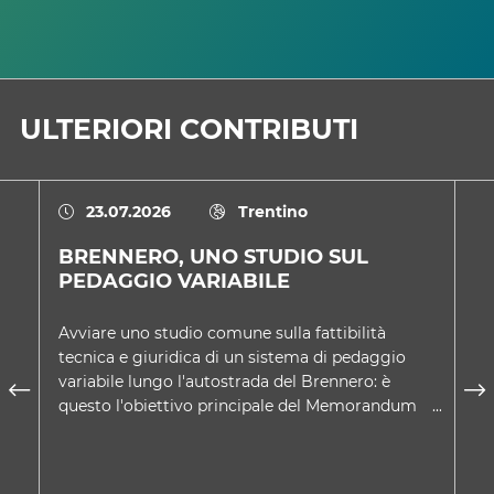
ULTERIORI CONTRIBUTI
23.07.2026
Trentino
BRENNERO, UNO STUDIO SUL
U
PEDAGGIO VARIABILE
D
Avviare uno studio comune sulla fattibilità
Ne
tecnica e giuridica di un sistema di pedaggio
co
variabile lungo l'autostrada del Brennero: è
Tr
questo l'obiettivo principale del Memorandum
sc
d'intesa approvato d…
A