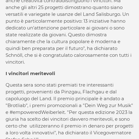
anche creatività contraddistinguono i vincitori. Ma
anche gli altri 25 progetti dimostrano quanto siano
versatili e variegate le usanze del Land Salisburgo. Un
punto è particolarmente positivo: 13 iniziative hanno
dedicato un'attenzione particolare ai giovani o sono
state realizzate da giovani. Questo dimostra
chiaramente che la cultura popolare è moderna e
quindi ben preparata per il futuro", ha dichiarato
Schnöll, che si è congratulato calorosamente con tutti i
vincitori.
I vincitori meritevoli
Questa sera sono stati premiati tre interessanti
progetti, provenienti da Pinzgau, Flachgau e dal
capoluogo del Land. Il premio principale è andato a
"Brotliab", i premi promozionali a "Dein Weg zur Musik"
e #empoweredWeiberleit. "Per questa edizione 2023 la
giuria ha scelto dei vincitori davvero meritevoli, e sono
certo che utilizzeranno il premio in denaro per progetti
a loro volta innovativi", ha dichiarato il Vicegovernatore