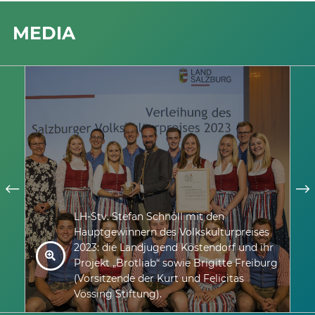
MEDIA
LH-Stv. Stefan Schnöll mit den
Hauptgewinnern des Volkskulturpreises
2023: die Landjugend Köstendorf und ihr
Projekt „Brotliab“ sowie Brigitte Freiburg
(Vorsitzende der Kurt und Felicitas
Vössing Stiftung).