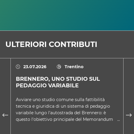
ULTERIORI CONTRIBUTI
23.07.2026
Trentino
BRENNERO, UNO STUDIO SUL
U
PEDAGGIO VARIABILE
D
Avviare uno studio comune sulla fattibilità
Ne
tecnica e giuridica di un sistema di pedaggio
co
variabile lungo l'autostrada del Brennero: è
Tr
questo l'obiettivo principale del Memorandum
sc
d'intesa approvato d…
A