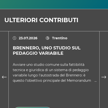
ULTERIORI CONTRIBUTI
23.07.2026
Trentino
BRENNERO, UNO STUDIO SUL
U
PEDAGGIO VARIABILE
D
Avviare uno studio comune sulla fattibilità
Ne
tecnica e giuridica di un sistema di pedaggio
co
variabile lungo l'autostrada del Brennero: è
Tr
questo l'obiettivo principale del Memorandum
sc
d'intesa approvato d…
A