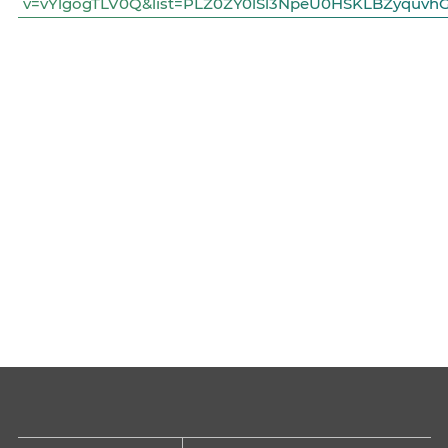
v=vYlgogTLV0Q&list=PLZ0ZY0lSl3NpeU0HSKLBZyquvh