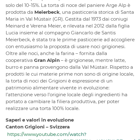
solo del 10-15%. La torta di noce del paniere Arge Alp è
prodotta da
Meierbeck
, una pasticceria storica di Santa
Maria in Val Müstair (GR). Gestita dal 1973 dai coniugi
Meinard e Verena Meier, e rilevata nel 2012 dalla figlia
Lucia insieme al compagno Giancarlo de Santis
Meierbeck, è stata tra le prime pasticcerie ad accogliere
con entusiasmo la proposta di usare noci grigionesi.
Oltre alle noci, anche la farina – fornita dalla
cooperativa
Gran Alpin
– è grigionese, mentre latte,
burro e panna provengono dalla Val Müstair. Rispetto a
prodotti le cui materie prime non sono di origine locale,
la torta di noci dei Grigioni è espressione di un
patrimonio alimentare vivente in evoluzione:
l’attenzione verso l’origine locale degli ingredienti ha
portato a cambiare la filiera produttiva, per poter
realizzare una torta 100% locale.
Saperi e valori in evoluzione
Canton Grigioni – Svizzera
https://www.youtube.com/watch?