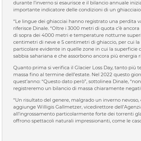
durante l’inverno si esaurisce e il bilancio annuale iniz
importante indicatore delle condizioni di un ghiacciaio
“Le lingue dei ghiacciai hanno registrato una perdita va
riferisce Dinale. “Oltre i 3000 metri di quota c’è ancora
di sopra dei 4000 metri e temperature notturne superiori
centimetri di neve e 5 centimetri di ghiaccio, per cui 
particolare evidente in quelle zone in cui la superficie del
sabbia sahariana e che assorbono ancora più energia ri
Quanto prima si verifica il Glacier Loss Day, tanto più
massa fino al termine dell’estate. Nel 2022 questo gio
quest’anno: “Questo dato però”, sottolinea Dinale, “non
registreremo un bilancio di massa chiaramente negati
“Un risultato del genere, malgrado un inverno nevoso
aggiunge Willigis Gallmetzer, vicedirettore dell’Agenzi
all’ingrossamento particolarmente forte dei torrenti gl
offrono spettacoli naturali impressionanti, come le casca