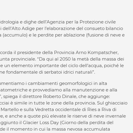
e idrologia e dighe dell’Agenzia per la Protezione civile
ai dell’Alto Adige per l’elaborazione del consueto bilancio
a (accumulo) e le perdite per ablazione (fusione di neve e
ricorda il presidente della Provincia Arno Kompatscher,
Giunta provinciale. “Da qui al 2050 la metà della massa dei
he un elemento importante del ciclo dell’acqua, poiché le
e fondamentale di serbatoi idrici naturali”.
ocumentiamo i cambiamenti geomorfologici in alta
latometriche e provvediamo alla manutenzione e alla
i”, spiega il direttore Roberto Dinale, che aggiunge:
ai è simile in tutte le zone della provincia. Sul ghiacciaio
Martello e sulla Vedretta occidentale di Ries a Riva di
eve, e anche a quote più elevate le riserve di neve invernale
aggiunto il Glacier Loss Day (Giorno della perdita del
ende il momento in cui la massa nevosa accumulata