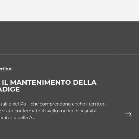
ntino
2
 IL MANTENIMENTO DELLA
AT
ADIGE
NE
entali e del Po – che comprendono anche i territori
È la 
è stato confermato il livello medio di scarsità
quara
rvatorio delle A…
luog