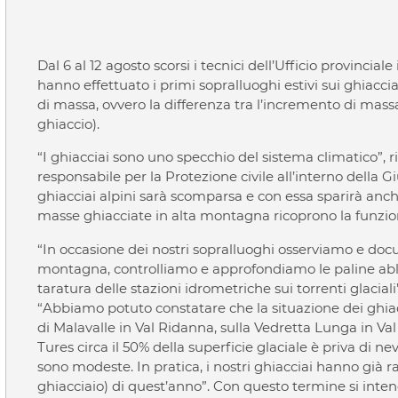
Dal 6 al 12 agosto scorsi i tecnici dell’Ufficio provincial
hanno effettuato i primi sopralluoghi estivi sui ghiacci
di massa, ovvero la differenza tra l’incremento di mass
ghiaccio).
“I ghiacciai sono uno specchio del sistema climatico”, 
responsabile per la Protezione civile all’interno della 
ghiacciai alpini sarà scomparsa e con essa sparirà anc
masse ghiacciate in alta montagna ricoprono la funzion
“In occasione dei nostri sopralluoghi osserviamo e d
montagna, controlliamo e approfondiamo le paline ab
taratura delle stazioni idrometriche sui torrenti glacial
“Abbiamo potuto constatare che la situazione dei ghiacci
di Malavalle in Val Ridanna, sulla Vedretta Lunga in Val 
Tures circa il 50% della superficie glaciale è priva di n
sono modeste. In pratica, i nostri ghiacciai hanno già r
ghiacciaio) di quest’anno”. Con questo termine si int