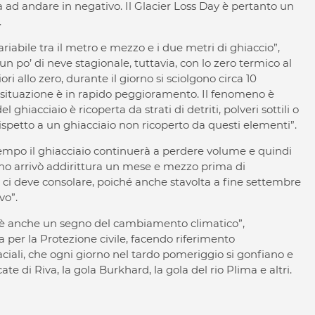
ia ad andare in negativo. Il Glacier Loss Day è pertanto un
.
riabile tra il metro e mezzo e i due metri di ghiaccio”,
 un po’ di neve stagionale, tuttavia, con lo zero termico al
 allo zero, durante il giorno si sciolgono circa 10
la situazione è in rapido peggioramento. Il fenomeno è
 ghiacciaio è ricoperta da strati di detriti, polveri sottili o
spetto a un ghiacciaio non ricoperto da questi elementi”.
 tempo il ghiacciaio continuerà a perdere volume e quindi
rno arrivò addirittura un mese e mezzo prima di
 ci deve consolare, poiché anche stavolta a fine settembre
vo”.
, è anche un segno del cambiamento climatico”,
a per la Protezione civile, facendo riferimento
aciali, che ogni giorno nel tardo pomeriggio si gonfiano e
te di Riva, la gola Burkhard, la gola del rio Plima e altri.