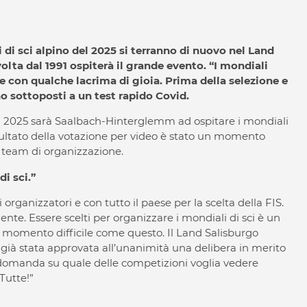
i di sci alpino del 2025 si terranno di nuovo nel Land
ta dal 1991 ospiterà il grande evento. “I mondiali
e con qualche lacrima di gioia. Prima della selezione e
o sottoposti a un test rapido Covid.
el 2025 sarà Saalbach-Hinterglemm ad ospitare i mondiali
risultato della votazione per video è stato un momento
il team di organizzazione.
i sci.”
 organizzatori e con tutto il paese per la scelta della FIS.
te. Essere scelti per organizzare i mondiali di sci è un
 momento difficile come questo. Il Land Salisburgo
ià stata approvata all’unanimità una delibera in merito
la domanda su quale delle competizioni voglia vedere
Tutte!”