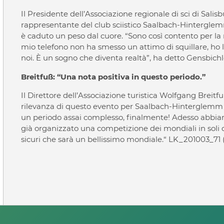
Il Presidente dell’Associazione regionale di sci di Sa
rappresentante del club sciistico Saalbach-Hinterglemm
è caduto un peso dal cuore. “Sono così contento per la reg
mio telefono non ha smesso un attimo di squillare, ho l
noi. È un sogno che diventa realtà”, ha detto Gensbic
Breitfuß: “Una nota positiva in questo periodo.”
Il Direttore dell’Associazione turistica Wolfgang Breit
rilevanza di questo evento per Saalbach-Hinterglemm e
un periodo assai complesso, finalmente! Adesso abbia
già organizzato una competizione dei mondiali in soli d
sicuri che sarà un bellissimo mondiale.“ LK_201003_71 