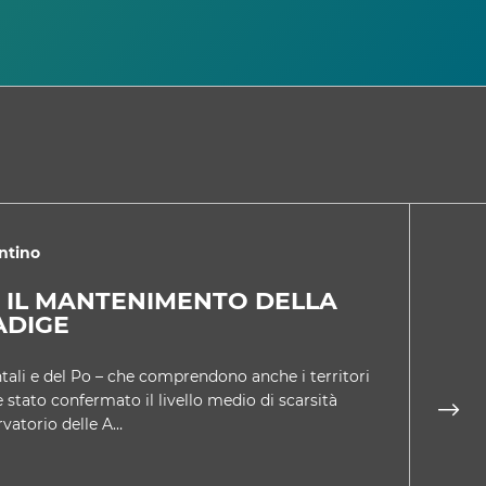
ntino
2
 IL MANTENIMENTO DELLA
AT
ADIGE
NE
entali e del Po – che comprendono anche i territori
È la 
è stato confermato il livello medio di scarsità
quara
rvatorio delle A…
luog