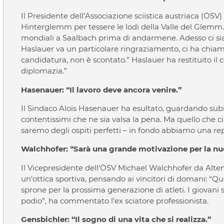
Il Presidente dell’Associazione sciistica austriaca (ÖS
Hinterglemm per tessere le lodi della Valle del Glemm. 
mondiali a Saalbach prima di andarmene. Adesso ci siam
Haslauer va un particolare ringraziamento, ci ha chia
candidatura, non è scontato.” Haslauer ha restituito il 
diplomazia.”
Hasenauer: “Il lavoro deve ancora venire.”
Il Sindaco Alois Hasenauer ha esultato, guardando subito
contentissimi che ne sia valsa la pena. Ma quello che c
saremo degli ospiti perfetti – in fondo abbiamo una re
Walchhofer: “Sarà una grande motivazione per la nuo
Il Vicepresidente dell‘ÖSV Michael Walchhofer da Alt
un’ottica sportiva, pensando ai vincitori di domani: “Q
sprone per la prossima generazione di atleti. I giovani s
podio”, ha commentato l’ex sciatore professionista.
Gensbichler: “Il sogno di una vita che si realizza.”