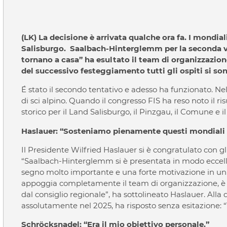
(LK) La decisione è arrivata qualche ora fa. I mondial
Salisburgo. Saalbach-Hinterglemm per la seconda vol
tornano a casa” ha esultato il team di organizzazion
del successivo festeggiamento tutti gli ospiti si son
É stato il secondo tentativo e adesso ha funzionato. N
di sci alpino. Quando il congresso FIS ha reso noto il 
storico per il Land Salisburgo, il Pinzgau, il Comune e 
Haslauer: “Sosteniamo pienamente questi mondiali d
Il Presidente Wilfried Haslauer si è congratulato con gli
“Saalbach-Hinterglemm si è presentata in modo eccellen
segno molto importante e una forte motivazione in un
appoggia completamente il team di organizzazione, è g
dal consiglio regionale”, ha sottolineato Haslauer. Al
assolutamente nel 2025, ha risposto senza esitazione: “
Schröcksnadel: “Era il mio obiettivo personale.”