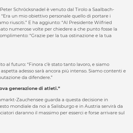
V) Peter Schröcksnadel è venuto dal Tirolo a Saalbach-
“Era un mio obiettivo personale quello di portare i
o riusciti.” E ha aggiunto: “Al Presidente Wilfried
mato numerose volte per chiedere a che punto fosse la
complimento: “Grazie per la tua ostinazione e la tua
 al futuro: “Finora c’è stato tanto lavoro, e siamo
i aspetta adesso sarà ancora più intenso. Siamo contenti e
putazione da difendere.”
va generazione di atleti.”
enmarkt-Zauchensee guarda a questa decisione in
uesto mondiale da noi a Salisburgo e in Austria servirà da
ciatori daranno il massimo per esserci e forse arrivare sul