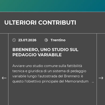
ULTERIORI CONTRIBUTI
23.07.2026
Trentino
BRENNERO, UNO STUDIO SUL
U
PEDAGGIO VARIABILE
D
Avviare uno studio comune sulla fattibilità
Ne
tecnica e giuridica di un sistema di pedaggio
co
variabile lungo l'autostrada del Brennero: è
Tr
questo l'obiettivo principale del Memorandum
sc
d'intesa approvato d…
A