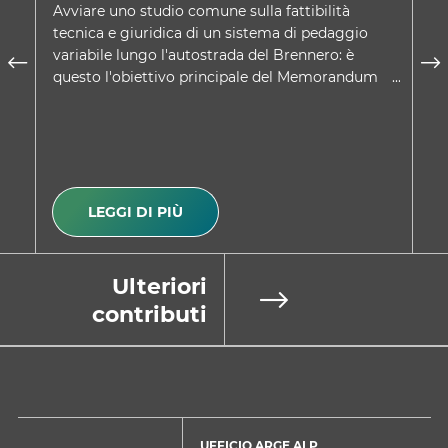
Avviare uno studio comune sulla fattibilità
Ne
tecnica e giuridica di un sistema di pedaggio
co
variabile lungo l'autostrada del Brennero: è
Tr
questo l'obiettivo principale del Memorandum
sc
d'intesa approvato d…
A
LEGGI DI PIÙ
Ulteriori
contributi
UFFICIO ARGE ALP