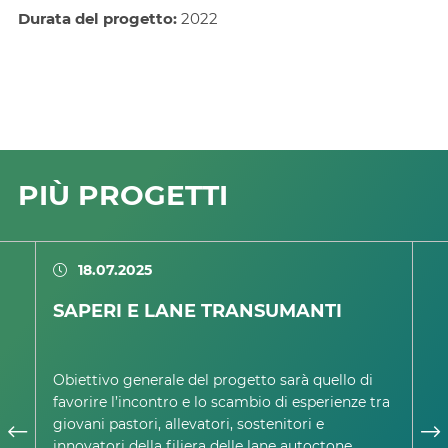
Durata del progetto:
2022
PIÙ PROGETTI
18.07.2025
SAPERI E LANE TRANSUMANTI
U
O
G
Obiettivo generale del progetto sarà quello di
Af
favorire l’incontro e lo scambio di esperienze tra
sa
giovani pastori, allevatori, sostenitori e
oc
innovatori della filiera delle lane autoctone
se