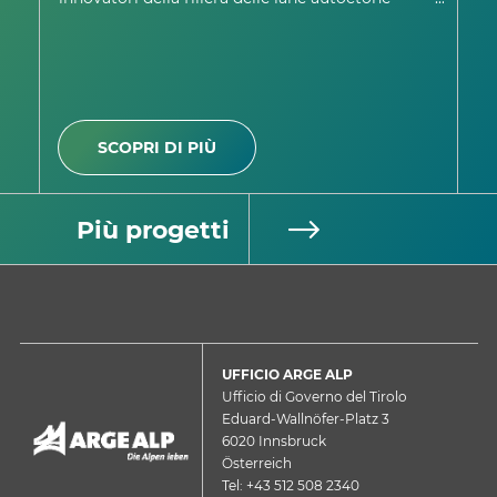
alpine. Part…
sa
SCOPRI DI PIÙ
Più progetti
UFFICIO ARGE ALP
Ufficio di Governo del Tirolo
Eduard-Wallnöfer-Platz 3
6020 Innsbruck
Österreich
Tel: +43 512 508 2340