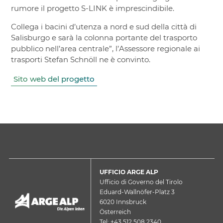
rumore il progetto S-LINK è imprescindibile.
Collega i bacini d’utenza a nord e sud della città di
Salisburgo e sarà la colonna portante del trasporto
pubblico nell’area centrale”, l’Assessore regionale ai
trasporti Stefan Schnöll ne è convinto.
Sito web del progetto
UFFICIO ARGE ALP
Ufficio di Governo del Tirolo
Eduard-Wallnöfer-Platz 3
6020 Innsbruck
Österreich
Tel: +43 512 508 2340