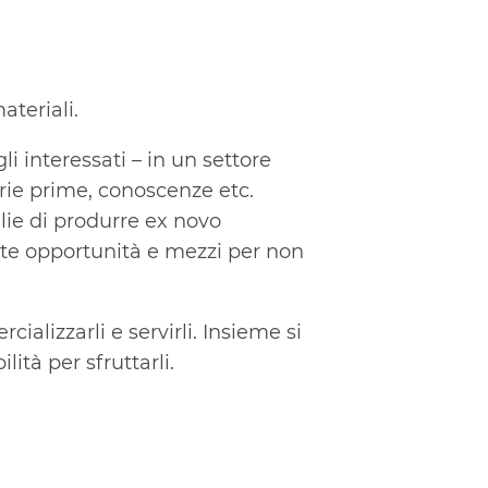
ateriali.
li interessati – in un settore
erie prime, conoscenze etc.
glie di produrre ex novo
olte opportunità e mezzi per non
cializzarli e servirli. Insieme si
ilità per sfruttarli.