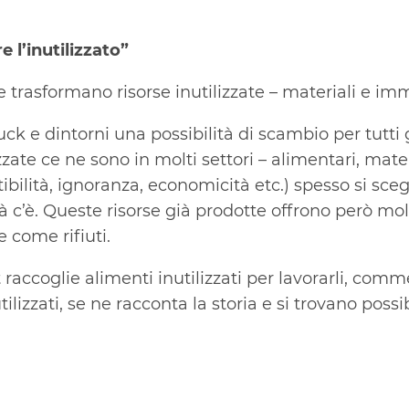
e l’inutilizzato”
 trasformano risorse inutilizzate – materiali e imm
uck e dintorni una possibilità di scambio per tutti g
zzate ce ne sono in molti settori – alimentari, mat
tibilità, ignoranza, economicità etc.) spesso si sce
à c’è. Queste risorse già prodotte offrono però m
 come rifiuti.
 raccoglie alimenti inutilizzati per lavorarli, commer
ilizzati, se ne racconta la storia e si trovano possib